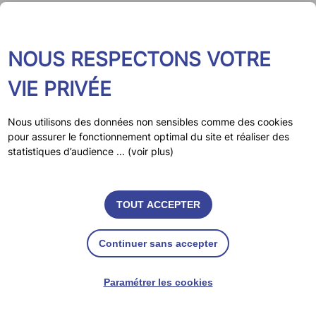
Expertise psychologique pénale
Stage alternatifs aux poursuites
NOUS RESPECTONS VOTRE
À la demande du Juge
VIE PRIVÉE
d’instruction :
Nous utilisons des données non sensibles comme des cookies
pour assurer le fonctionnement optimal du site et réaliser des
Contrôle judiciaire socio-éducatif
statistiques d’audience ... (voir plus)
Enquête de personnalité
Expertise psychologique
TOUT ACCEPTER
Ces mesures pénales sont définies par le code de
Continuer sans accepter
procédure pénale.
Paramétrer les cookies