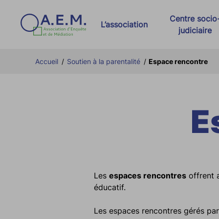
Centre socio
L’association
judiciaire
Présentation d’AEM
Dispositif AIR e
Accueil
/
Soutien à la parentalité
/
Espace rencontre
Nos partenaires
Activités pénale
Nos actualités
Activités civiles
E
Charte relative à la RGPD
Stages
Offres d’emploi AEM
Lutte contre les
Lutte contre la r
Les
espaces rencontres
offrent 
éducatif.
Les espaces rencontres gérés pa