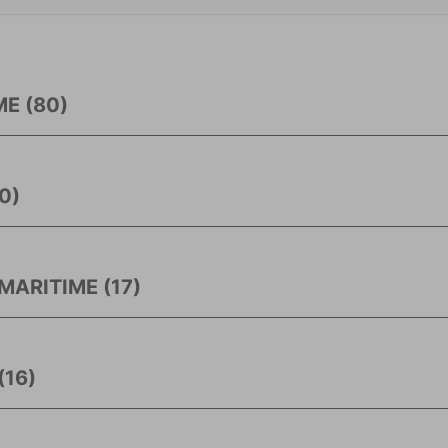
E (80)
0)
ARITIME (17)
16)