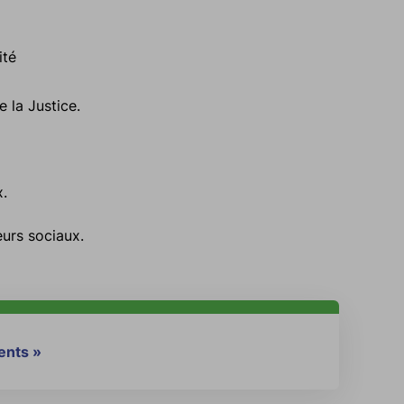
ité
e la Justice.
x.
eurs sociaux.
ents »