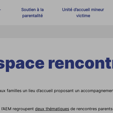
-
Soutien à la
Unité d’accueil mineur
parentalité
victime
t Justice Thérapeutique
Espace rencontre
s
Médiation familiale
space rencont
 violences conjugales
adicalisation
aux familles un lieu d’accueil proposant un accompagnement 
r l’AEM regroupent
deux thématiques
de rencontres parents-