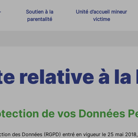
-
Soutien à la
Unité d’accueil mineur
parentalité
victime
t Justice Thérapeutique
Espace rencontre
s
Médiation familiale
e relative à l
 violences conjugales
adicalisation
otection de vos Données Pe
ction des Données (RGPD) entré en vigueur le 25 mai 2018, 