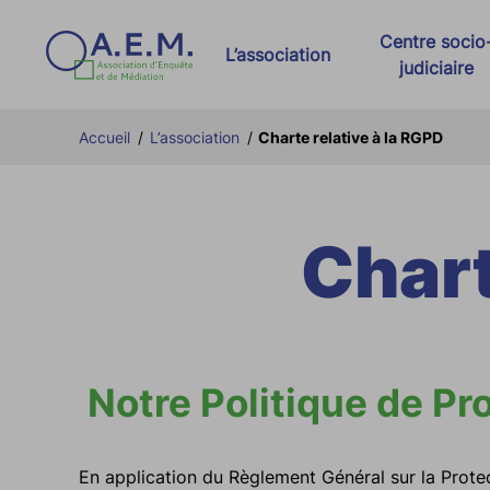
Centre socio
L’association
judiciaire
Présentation d’AEM
Dispositif AIR e
Accueil
/
L’association
/
Charte relative à la RGPD
Nos partenaires
Activités pénale
Nos actualités
Activités civiles
Chart
Charte relative à la RGPD
Stages
Offres d’emploi AEM
Lutte contre les
Lutte contre la r
Notre Politique de Pr
En application du Règlement Général sur la Prote