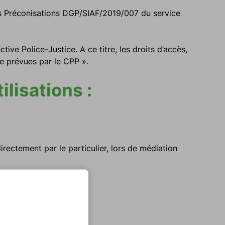
es Préconisations DGP/SIAF/2019/007 du service
ive Police-Justice. A ce titre, les droits d’accès,
e prévues par le CPP ».
lisations :
ctement par le particulier, lors de médiation