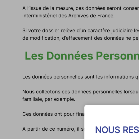
A l’issue de la mesure, ces données seront cons
interministériel des Archives de France.
Si votre dossier relève d’un caractère judiciaire l
de modification, d’effacement des données ne pe
Les Données Personnell
Les données personnelles sont les informations qu
Nous collectons ces données personnelles lorsqu
familiale, par exemple.
Ces données ont pour finalité de créer un dossier
NOUS RES
A partir de ce numéro, il sera plus facile de commu