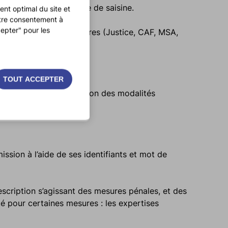
ie quel que soit le mode de saisine.
nt optimal du site et
otre consentement à
epter" pour les
 besoins de nos partenaires (Justice, CAF, MSA,
TOUT ACCEPTER
 informatique (ECIS) selon des modalités
ssion à l’aide de ses identifiants et mot de
escription s’agissant des mesures pénales, et des
té pour certaines mesures : les expertises