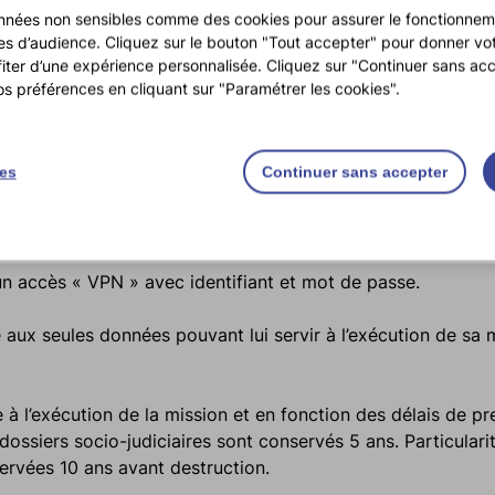
nalité que de remplir la mission pour laquelle l’AEM est sais
nnées non sensibles comme des cookies pour assurer le fonctionneme
ques d’audience. Cliquez sur le bouton "Tout accepter" pour donner v
fiter d’une expérience personnalisée. Cliquez sur "Continuer sans acc
feront l’objet d’un traitement statistique pour répondre aux
os préférences en cliquant sur "Paramétrer les cookies".
 d’un traitement statistique est anonymisé.
ies
Continuer sans accepter
support informatique et sont sécurisées par un prestataire
un accès « VPN » avec identifiant et mot de passe.
aux seules données pouvant lui servir à l’exécution de sa mi
 l’exécution de la mission et en fonction des délais de pr
dossiers socio-judiciaires sont conservés 5 ans. Particulari
ervées 10 ans avant destruction.